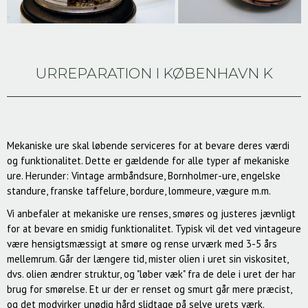
URREPARATION I KØBENHAVN K
Mekaniske ure skal løbende serviceres for at bevare deres værdi
og funktionalitet. Dette er gældende for alle typer af mekaniske
ure. Herunder: Vintage armbåndsure, Bornholmer-ure, engelske
standure, franske taffelure, bordure, lommeure, vægure m.m.
Vi anbefaler at mekaniske ure renses, smøres og justeres jævnligt
for at bevare en smidig funktionalitet. Typisk vil det ved vintageure
være hensigtsmæssigt at smøre og rense urværk med 3-5 års
mellemrum. Går der længere tid, mister olien i uret sin viskositet,
dvs. olien ændrer struktur, og "løber væk" fra de dele i uret der har
brug for smørelse. Et ur der er renset og smurt går mere præcist,
og det modvirker unødig hård slidtage på selve urets værk.