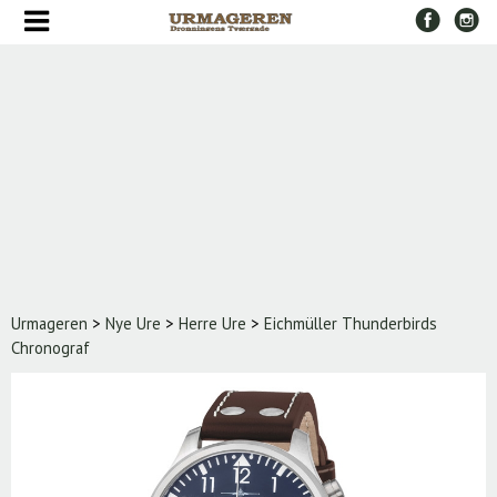
URE/URREMME
Urreparation
Galleri
om
urmageren
kontakt
urmageren
Urmageren
>
Nye Ure
>
Herre Ure
>
Eichmüller Thunderbirds
Chronograf