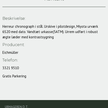
Beskrivelse:
Herreur chronograph i stål. Urskive i pilotdesign, Miyota urværk
6S20 med dato. Vandtæt urkasse(5ATM). Urrem udført i robust
ægte læder med kontrastsygning
Producent:
Eichmüller
Telefon:
3321 9510
Gratis Parkering
URMAGEREN D.T.